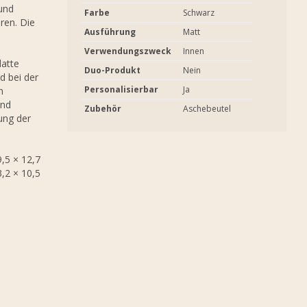
und
Farbe
Schwarz
ren. Die
Ausführung
Matt
Verwendungszweck
Innen
latte
Duo-Produkt
Nein
d bei der
Personalisierbar
Ja
n
und
Zubehör
Aschebeutel
lung der
,5 × 12,7
3,2 × 10,5