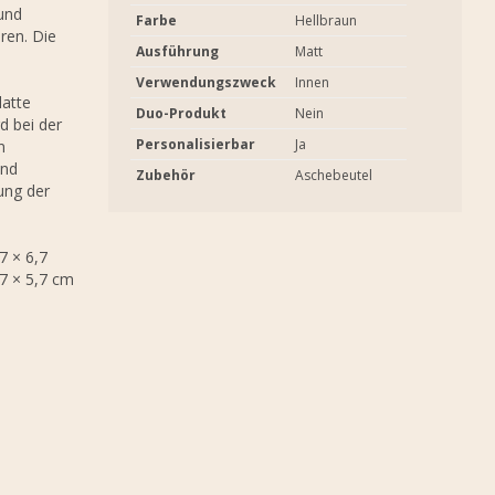
und
Farbe
Hellbraun
ren. Die
Ausführung
Matt
Verwendungszweck
Innen
latte
Duo-Produkt
Nein
d bei der
Personalisierbar
Ja
n
und
Zubehör
Aschebeutel
lung der
7 × 6,7
,7 × 5,7 cm