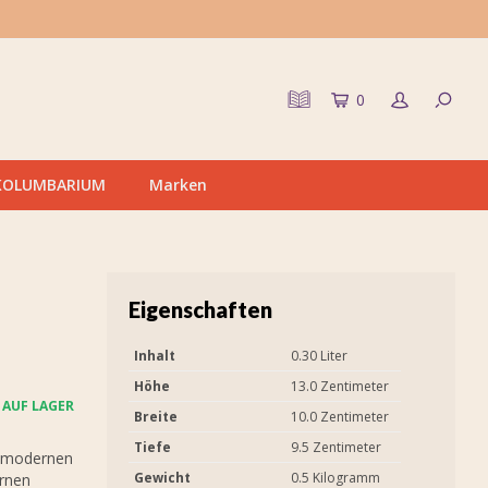
0
KOLUMBARIUM
Marken
Eigenschaften
Inhalt
0.30 Liter
Höhe
13.0 Zentimeter
AUF LAGER
Breite
10.0 Zentimeter
Tiefe
9.5 Zentimeter
d modernen
Gewicht
0.5 Kilogramm
urnen