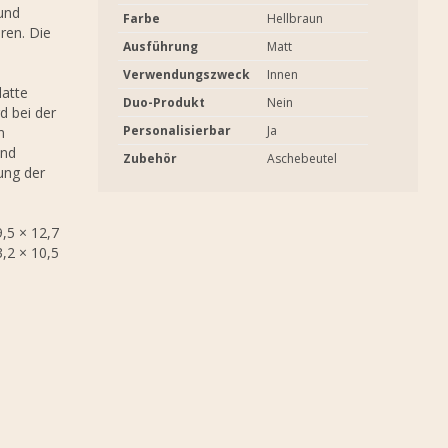
und
Farbe
Hellbraun
ren. Die
Ausführung
Matt
Verwendungszweck
Innen
latte
Duo-Produkt
Nein
d bei der
Personalisierbar
Ja
n
und
Zubehör
Aschebeutel
lung der
,5 × 12,7
3,2 × 10,5