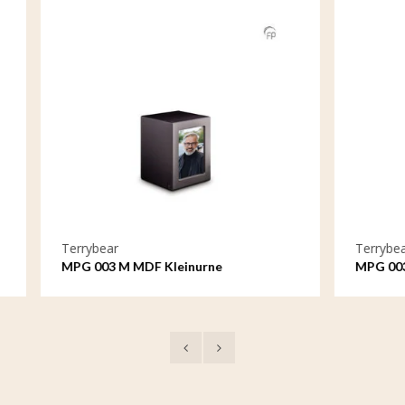
Terrybear
 MDF Kleinurne
MPG 003 S Mini-MDF Urne