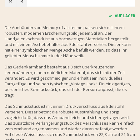
AUF LAGER
Die Armbänder von Memory of a Lifetime passen sich mit ihrem
robusten, modernen Erscheinungsbild jedem Stil an. Der
Handgelenkschmuck ist aus hochwertigen Materialien hergestellt
und mit einem Aschebehälter aus Edelstahl versehen. Dieser kann
mit einer symbolischen Menge Asche befüllt werden, so dass Ihr
geliebter Mensch immer in der Nähe weilt.
Das Gedenkarmband besteht aus 3 sich überkreuzenden
Lederbändern, einem natürlichen Material, das sich mit der Zeit
verändert. Es wird geschmeidiger und erhält sein individuelles
Farbgefüge und seinen typischen „Vintage-Look“. Ein einzigartiges,
persönliches Schmuckstück, das sich der Person anpasst, die es
trägt.
Das Schmuckstück ist mit einem Druckverschluss aus Edelstahl
versehen. Dieser betont die robuste Ausstrahlung und sorgt
zugleich dafür, dass das Armband leicht und sicher getragen wird.
Das zusätzliche Verlängerungsstück des Verschlusses kann einfach
vom Armband abgenommen und wieder daran befestigt werden.
Auf diese Weise lässt sich das Schmuckstück von 22,8 cm auf 21,6 cm
verkürzen.