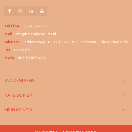
Telefon
+31 40 248 50 60
Mail
info@funeralproducts.nl
Adresse
Industrieweg 10 – 12 | 5627 BS | Eindhoven | The Netherlands
IHK
17182375
MwSt
NL815330534B01
KUNDENDIENST
KATEGORIËN
MEIN KONTO
© Copyright 2026 Funeral Products B.V.