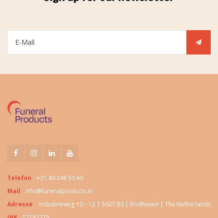
Telefon
+31 40 248 50 60
Mail
info@funeralproducts.nl
Adresse
Industrieweg 10 – 12 | 5627 BS | Eindhoven | The Netherlands
IHK
17182375