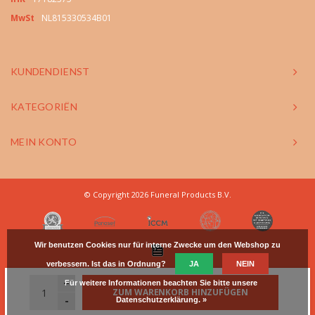
MwSt
NL815330534B01
KUNDENDIENST
KATEGORIËN
MEIN KONTO
© Copyright 2026 Funeral Products B.V.
Wir benutzen Cookies nur für interne Zwecke um den Webshop zu
verbessern. Ist das in Ordnung?
JA
NEIN
+
Für weitere Informationen beachten Sie bitte unsere
ZUM WARENKORB HINZUFÜGEN
-
Datenschutzerklärung. »