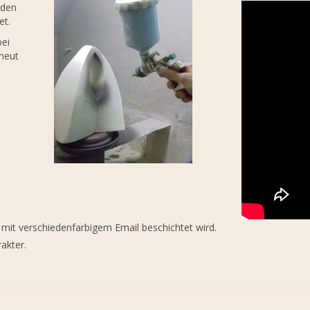
rden
et.
bei
rneut
mit verschiedenfarbigem Email beschichtet wird.
akter.