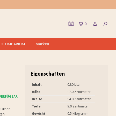
0
KOLUMBARIUM
Marken
Eigenschaften
Inhalt
0.80 Liter
Höhe
17.0 Zentimeter
VERFÜGBAR
Breite
14.0 Zentimeter
Tiefe
9.0 Zentimeter
 Urnen.
Gewicht
0.5 Kilogramm
gen