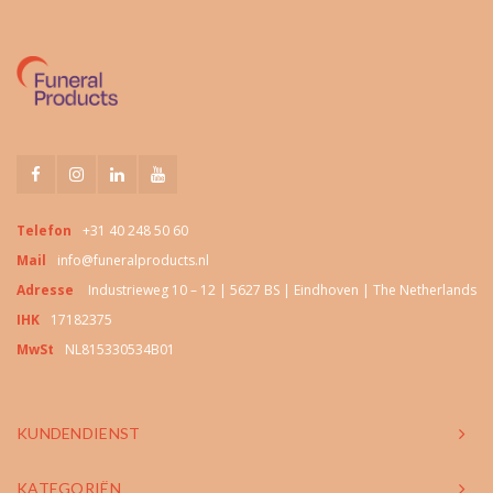
Telefon
+31 40 248 50 60
Mail
info@funeralproducts.nl
Adresse
Industrieweg 10 – 12 | 5627 BS | Eindhoven | The Netherlands
IHK
17182375
MwSt
NL815330534B01
KUNDENDIENST
KATEGORIËN