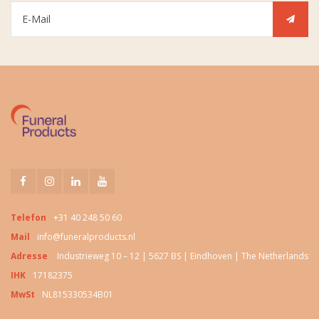
Telefon
+31 40 248 50 60
Mail
info@funeralproducts.nl
Adresse
Industrieweg 10 – 12 | 5627 BS | Eindhoven | The Netherlands
IHK
17182375
MwSt
NL815330534B01