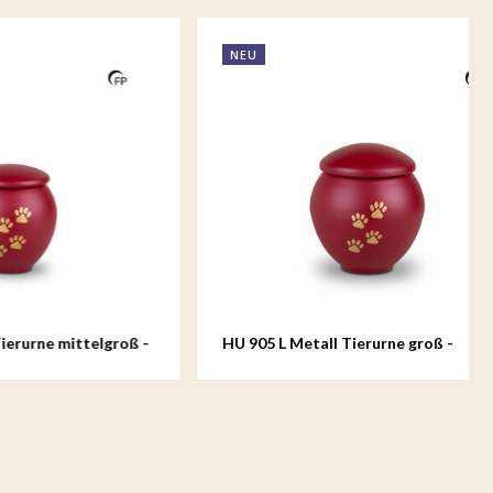
NEU
ttelgroß -
HU 905 L Metall Tierurne groß -
Crimson Soul