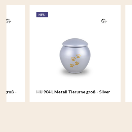
NEU
NEU
HU 904 L Metall Tierurne groß - Silver
HU 905 S M
Glow
Crimson S