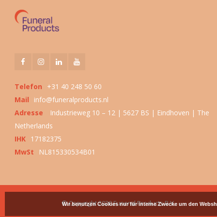
Telefon
+31 40 248 50 60
Mail
info@funeralproducts.nl
Adresse
Industrieweg 10 – 12 | 5627 BS | Eindhoven | The
Netherlands
IHK
17182375
MwSt
NL815330534B01
© Copyright 2026 Funeral Products B.V.
Wir benutzen Cookies nur für interne Zwecke um den Websh