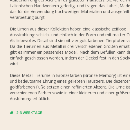
italienischen Handwerkern gefertigt und tragen das Label „Made i
das für die Verwendung hochwertiger Materialien und ausgefeilt
Verarbeitung bürgt.
Die Urnen aus dieser Kollektion haben eine klassische zeitlose
Ausstrahlung: schlicht und einfach in der Form und mit matter O
Als liebevolles Detail sind sie mit vier goldfarbenen Tierpfoten v
Da die Tierurnen aus Metall in drei verschiedenen Größen erhältl
gibt es immer ein passendes Modell. Nach dem Befüllen kann d
einfach geschlossen werden, indem der Deckel fest in den Sock
wird.
Diese Metall-Tierurne in Bronzefarben (Bronze Memory) ist eine 
und bedeutsame Ehrung eines geliebten Haustiers. Die dezente
goldfarbenen Füße setzen einen raffinierten Akzent. Die Urne ist
verschiedenen Farben sowie in einer kleineren und einer größer
Ausführung erhältlich.
2-3 WERKTAGE