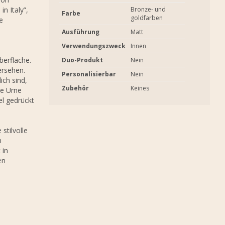
n Italy”,
Bronze- und
Farbe
goldfarben
e
Ausführung
Matt
Verwendungszweck
Innen
berfläche.
Duo-Produkt
Nein
ersehen.
Personalisierbar
Nein
ich sind,
Zubehör
Keines
ie Urne
el gedrückt
stilvolle
n
 in
en