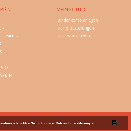
RIËN
MEIN KONTO
Kundenkonto anlegen
EN
Meine Bestellungen
SCHMUCK
Mein Wunschzettel
R
S
ADS
ARIUM
ormationen beachten Sie bitte unsere Datenschutzerklärung. »