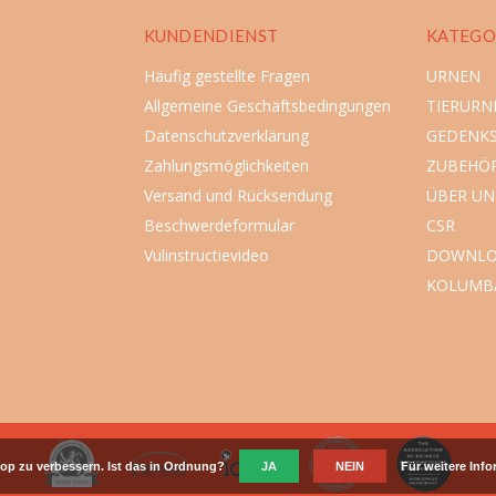
KUNDENDIENST
KATEGO
Häufig gestellte Fragen
URNEN
Allgemeine Geschäftsbedingungen
TIERURN
Datenschutzverklärung
GEDENK
Zahlungsmöglichkeiten
ZUBEHÖ
Versand und Rücksendung
ÜBER UN
Beschwerdeformular
CSR
Vulinstructievideo
DOWNLO
KOLUMB
op zu verbessern. Ist das in Ordnung?
JA
NEIN
Für weitere Inf