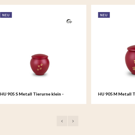
NEU
etall Tierurne klein -
HU 905 M Metall Tierurne mi
oul
Crimson Soul