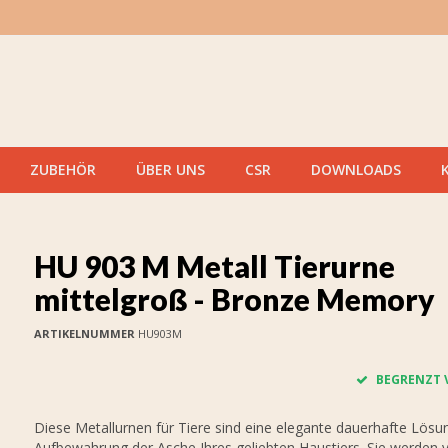
ZUBEHÖR
ÜBER UNS
CSR
DOWNLOADS
HU 903 M Metall Tierurne
mittelgroß - Bronze Memory
ARTIKELNUMMER
HU903M
BEGRENZT 
Diese Metallurnen für Tiere sind eine elegante dauerhafte Lösun
Aufbewahrung der Asche Ihres geliebten Haustiers. Sie werden 