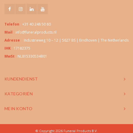
Telefon
+31 40 248 50 60
Mail
info@funeralproducts.nl
Adresse
Industrieweg 10 – 12 | 5627 BS | Eindhoven | The Netherlands
IHK
17182375
MwSt
NL815330534B01
KUNDENDIENST
KATEGORIËN
MEIN KONTO
© Copyright 2026 Funeral Products B.V.