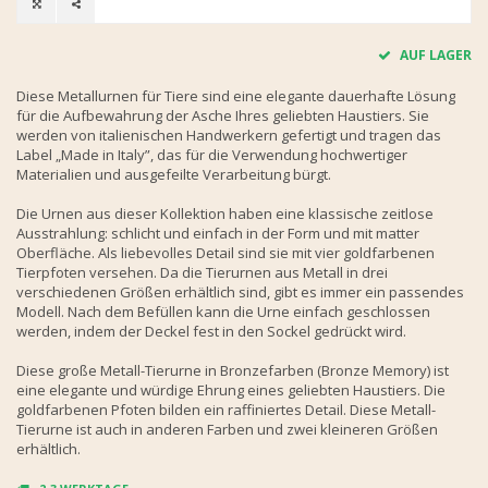
AUF LAGER
Diese Metallurnen für Tiere sind eine elegante dauerhafte Lösung
für die Aufbewahrung der Asche Ihres geliebten Haustiers. Sie
werden von italienischen Handwerkern gefertigt und tragen das
Label „Made in Italy”, das für die Verwendung hochwertiger
Materialien und ausgefeilte Verarbeitung bürgt.
Die Urnen aus dieser Kollektion haben eine klassische zeitlose
Ausstrahlung: schlicht und einfach in der Form und mit matter
Oberfläche. Als liebevolles Detail sind sie mit vier goldfarbenen
Tierpfoten versehen. Da die Tierurnen aus Metall in drei
verschiedenen Größen erhältlich sind, gibt es immer ein passendes
Modell. Nach dem Befüllen kann die Urne einfach geschlossen
werden, indem der Deckel fest in den Sockel gedrückt wird.
Diese große Metall-Tierurne in Bronzefarben (Bronze Memory) ist
eine elegante und würdige Ehrung eines geliebten Haustiers. Die
goldfarbenen Pfoten bilden ein raffiniertes Detail. Diese Metall-
Tierurne ist auch in anderen Farben und zwei kleineren Größen
erhältlich.