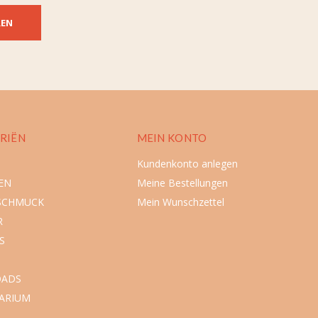
REN
RIËN
MEIN KONTO
Kundenkonto anlegen
EN
Meine Bestellungen
SCHMUCK
Mein Wunschzettel
R
S
ADS
ARIUM