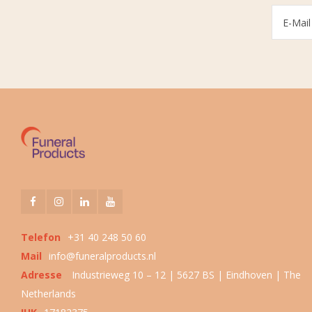
Telefon
+31 40 248 50 60
Mail
info@funeralproducts.nl
Adresse
Industrieweg 10 – 12 | 5627 BS | Eindhoven | The
Netherlands