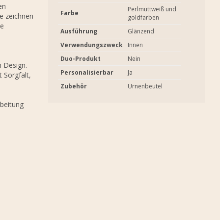
en
Perlmuttweiß und
Farbe
te zeichnen
goldfarben
te
Ausführung
Glänzend
Verwendungszweck
Innen
Duo-Produkt
Nein
m Design.
Personalisierbar
Ja
 Sorgfalt,
Zubehör
Urnenbeutel
rbeitung