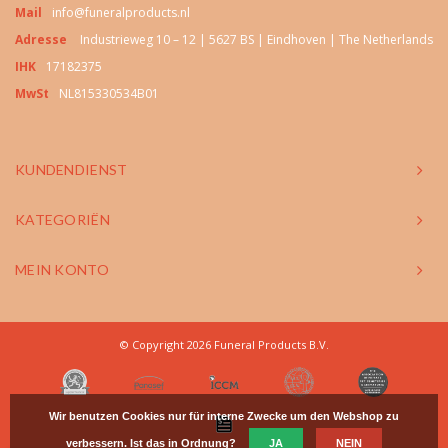
Mail
info@funeralproducts.nl
Adresse
Industrieweg 10 – 12 | 5627 BS | Eindhoven | The Netherlands
IHK
17182375
MwSt
NL815330534B01
KUNDENDIENST
KATEGORIËN
MEIN KONTO
© Copyright 2026 Funeral Products B.V.
Wir benutzen Cookies nur für interne Zwecke um den Webshop zu
verbessern. Ist das in Ordnung?
JA
NEIN