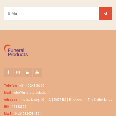
Telefon
+31 40 248 50 60
Mail
info@funeralproducts.nl
Adresse
Industrieweg 10 – 12 | 5627 BS | Eindhoven | The Netherlands
IHK
17182375
MwSt
NL815330534B01