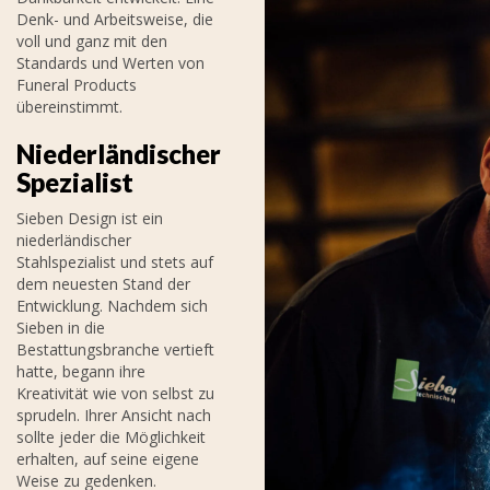
Denk- und Arbeitsweise, die
voll und ganz mit den
Standards und Werten von
Funeral Products
übereinstimmt.
Niederländischer
Spezialist
Sieben Design ist ein
niederländischer
Stahlspezialist und stets auf
dem neuesten Stand der
Entwicklung. Nachdem sich
Sieben in die
Bestattungsbranche vertieft
hatte, begann ihre
Kreativität wie von selbst zu
sprudeln. Ihrer Ansicht nach
sollte jeder die Möglichkeit
erhalten, auf seine eigene
Weise zu gedenken.