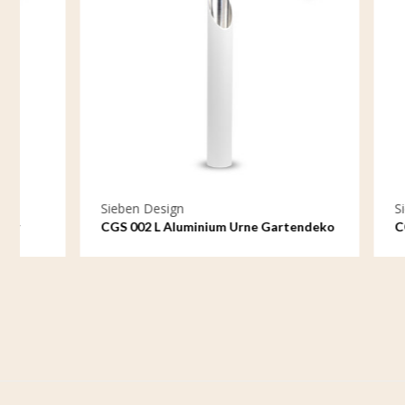
Sieben Design
Sieben De
CGS 002 L Aluminium Urne Gartendeko
CGS 002 M
groß
Gartendek