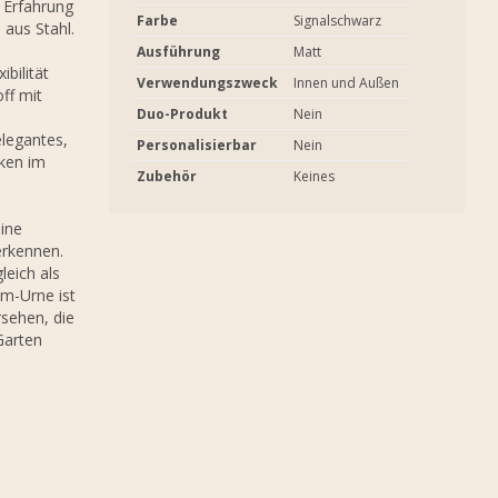
e Erfahrung
Farbe
Signalschwarz
 aus Stahl.
Ausführung
Matt
bilität
Verwendungszweck
Innen und Außen
ff mit
Duo-Produkt
Nein
elegantes,
Personalisierbar
Nein
ken im
Zubehör
Keines
ine
 erkennen.
leich als
m-Urne ist
rsehen, die
 Garten