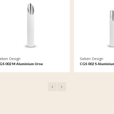
sign
Sieben Design
 Aluminium Urne
CGS 002 S Aluminium Urne G
o mittelgroß
klein