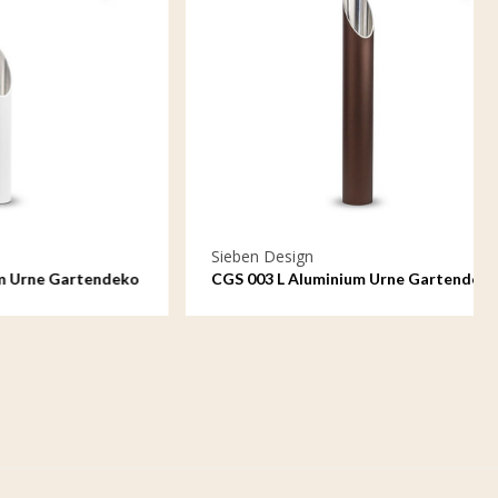
Sieben Design
artendeko
CGS 003 L Aluminium Urne Gartendeko
groß