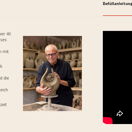
Befüllanleitun
ber 40
eses
n mit
ik
d die
leich
zeit