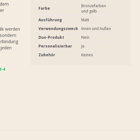
 dem
Bronzefarben
Farbe
er
und gelb
Ausführung
Matt
lik werden
Verwendungszweck
Innen und Außen
 sondern
Duo-Produkt
Nein
erbindung
Personalisierbar
Ja
 jeden
Zubehör
Keines
4 W