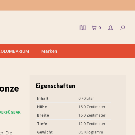
0
KOLUMBARIUM
Marken
Eigenschaften
ronze
Inhalt
0.70 Liter
Höhe
16.0 Zentimeter
VERFÜGBAR
Breite
16.0 Zentimeter
Tiefe
12.0 Zentimeter
Gewicht
0.5 Kilogramm
er. Die