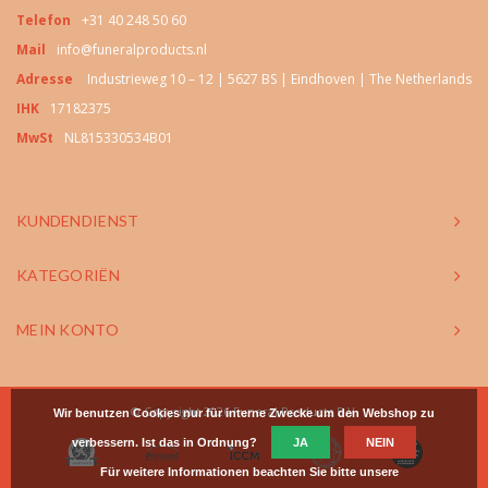
Telefon
+31 40 248 50 60
Mail
info@funeralproducts.nl
Adresse
Industrieweg 10 – 12 | 5627 BS | Eindhoven | The Netherlands
IHK
17182375
MwSt
NL815330534B01
KUNDENDIENST
KATEGORIËN
MEIN KONTO
© Copyright 2026 Funeral Products B.V.
Wir benutzen Cookies nur für interne Zwecke um den Webshop zu
verbessern. Ist das in Ordnung?
JA
NEIN
Für weitere Informationen beachten Sie bitte unsere