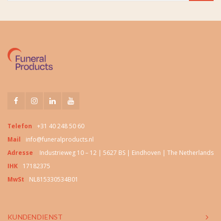
Telefon
+31 40 248 50 60
Mail
info@funeralproducts.nl
Adresse
Industrieweg 10 – 12 | 5627 BS | Eindhoven | The Netherlands
IHK
17182375
MwSt
NL815330534B01
KUNDENDIENST