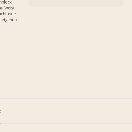
nblock
aufweist,
acht eine
z eigenen
g