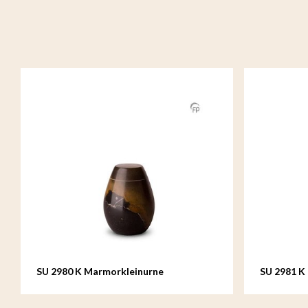
SU 2980 K Marmorkleinurne
SU 2981 K