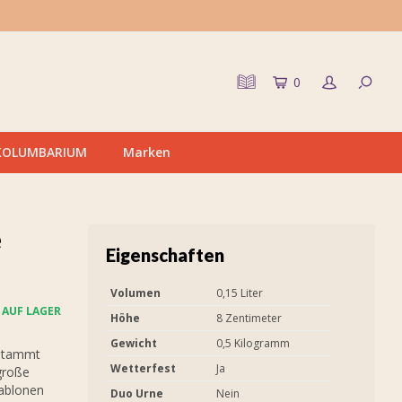
0
KOLUMBARIUM
Marken
e
Eigenschaften
Volumen
0,15 Liter
AUF LAGER
Höhe
8 Zentimeter
Gewicht
0,5 Kilogramm
 stammt
Wetterfest
Ja
große
hablonen
Duo Urne
Nein