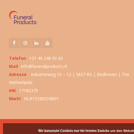
Telefon
+31 40 248 50 60
Mail
info@funeralproducts.nl
Adresse
Industrieweg 10 – 12 | 5627 BS | Eindhoven | The
Netherlands
IHK
17182375
MwSt
NL815330534B01
© Copyright 2026 Funeral Products B.V.
Wir benutzen Cookies nur für interne Zwecke um den Websh