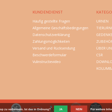
KUNDENDIENST
KATEGO
Häufig gestellte Fragen
URNEN
Allgemeine Geschäftsbedingungen
TIERURN
Datenschutzverklärung
GEDENK
Zahlungsmöglichkeiten
ZUBEHÖ
Versand und Rücksendung
ÜBER UN
Beschwerdeformular
CSR
Vulinstructievideo
DOWNLO
KOLUMB
op zu verbessern. Ist das in Ordnung?
JA
NEIN
Für weitere Inf