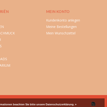
RIËN
MEIN KONTO
Kundenkonto anlegen
EN
Meine Bestellungen
SCHMUCK
Mein Wunschzettel
R
S
ADS
ARIUM
ormationen beachten Sie bitte unsere Datenschutzerklärung. »