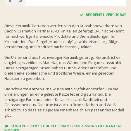
BEGRENZT VERFÜGBAR
Diese Keramik-Tierurnen werden von den Kunsthandwerkern von
Baccini Cremation Partner (B-CP) in Italien gefertigt. B-CP ist bekannt
für hochwertige italienische Produkte und Dienstleistungen für
Krematorien. Das Siegel „Made in Italy“ gewährleistet sorgfältige
Verarbeitung und Produkte mit höchster Qualität.
Die Urnen sind aus hochwertiger Keramik gefertigt. Keramik ist ein
langlebiges zeitloses Material, das Wärme und Eleganz ausstrahlt.
Diese einzigartigen Urnen haben Hunde- oder Katzenform und
bieten eine spielerische und tröstliche Weise, einem geliebten
Haustier zu gedenken.
Die schwarze Katzen-Urne wurde mit Sorgfalt entworfen, um die
Erinnerungen an eine geliebte Katze lebendig zu halten. Die
einzigartige Form aus feiner Keramik strahlt Sanftheit und
Gelassenheit aus. Die Urne ist auch in Bronzefarben und Weiß
erhältlich, so dass es zu jedem Innenbereich ein passendes Modell
gibt.
LÄNGERE LIEFERZEIT DURCH SOMMERSCHLIESSUNG LIEFERANT: 4-5 W
OCHEN