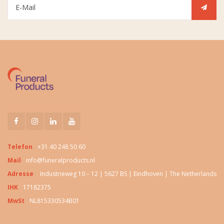
Telefon
+31 40 248 50 60
Mail
info@funeralproducts.nl
Adresse
Industrieweg 10 – 12 | 5627 BS | Eindhoven | The Netherlands
IHK
17182375
MwSt
NL815330534B01