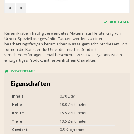
AUF LAGER
Keramik ist ein häufig verwendetes Material zur Herstellung von
Urnen. Speziell ausgewählte Zutaten werden zu einer
bearbeitungsfähigen keramischen Masse gemischt. Mit diesem Ton
formen die Künstler die Urne, die anschließend mit
verschiedenfarbigem Email beschichtet wird. Das Ergebnis ist ein
einzigartiges Produkt mit farbenfrohem Charakter.
2-3 WERKTAGE
Eigenschaften
Inhalt
0.70 Liter
Höhe
10.0 Zentimeter
Breite
15.5 Zentimeter
Tiefe
13.5 Zentimeter
Gewicht
0.5 Kilogramm