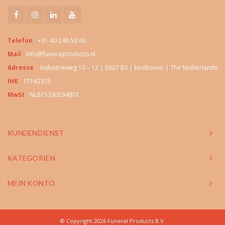
Telefon
+31 40 248 50 60
Mail
info@funeralproducts.nl
Adresse
Industrieweg 10 – 12 | 5627 BS | Eindhoven | The Netherlands
IHK
17182375
MwSt
NL815330534B01
KUNDENDIENST
KATEGORIËN
MEIN KONTO
© Copyright 2026 Funeral Products B.V.