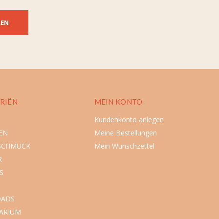
REN
RIËN
MEIN KONTO
Kundenkonto anlegen
EN
Meine Bestellungen
SCHMUCK
Mein Wunschzettel
R
S
ADS
ARIUM