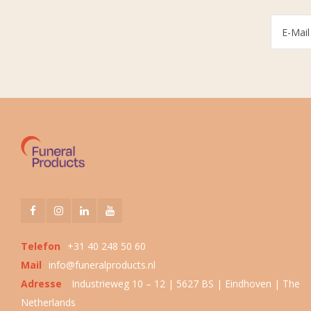
Telefon
+31 40 248 50 60
Mail
info@funeralproducts.nl
Adresse
Industrieweg 10 – 12 | 5627 BS | Eindhoven | The
Netherlands