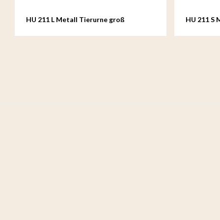
HU 211 L Metall Tierurne groß
HU 211 S M