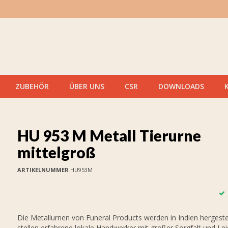
ZUBEHÖR
ÜBER UNS
CSR
DOWNLOADS
HU 953 M Metall Tierurne
mittelgroß
ARTIKELNUMMER
HU953M
Die Metallurnen von Funeral Products werden in Indien hergestel
stellen erfahrene lokale Handwerker mit großer Sorgfalt und Le