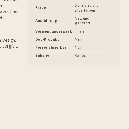
en
Signalblau und
Farbe
silberfarben
te zeichnen
te
Matt und
Ausführung
glänzend
Verwendungszweck
Innen
Duo-Produkt
Nein
m Design.
 Sorgfalt,
Personalisierbar
Nein
Zubehör
Keines