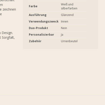
en
Weiß und
Farbe
silberfarben
te zeichnen
te
Ausführung
Glänzend
Verwendungszweck
Innen
Duo-Produkt
Nein
m Design.
Personalisierbar
Ja
 Sorgfalt,
Zubehör
Urnenbeutel