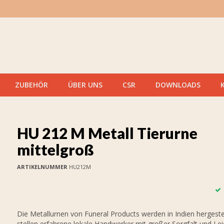
ZUBEHÖR
ÜBER UNS
CSR
DOWNLOADS
HU 212 M Metall Tierurne
mittelgroß
ARTIKELNUMMER
HU212M
Die Metallurnen von Funeral Products werden in Indien hergestel
stellen erfahrene lokale Handwerker mit großer Sorgfalt und Le