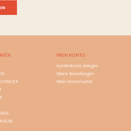
REN
RIËN
MEIN KONTO
Kundenkonto anlegen
EN
Meine Bestellungen
SCHMUCK
Mein Wunschzettel
R
S
ADS
ARIUM