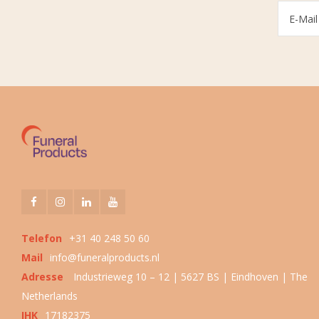
Telefon
+31 40 248 50 60
Mail
info@funeralproducts.nl
Adresse
Industrieweg 10 – 12 | 5627 BS | Eindhoven | The
Netherlands
IHK
17182375