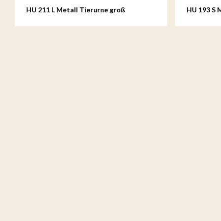
HU 211 L Metall Tierurne groß
HU 193 S M