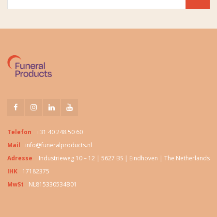
Telefon
+31 40 248 50 60
Mail
info@funeralproducts.nl
Adresse
Industrieweg 10 – 12 | 5627 BS | Eindhoven | The Netherlands
IHK
17182375
MwSt
NL815330534B01