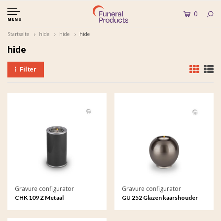
0
MENU
Startseite
hide
hide
hide
hide
Filter
Gravure configurator
Gravure configurator
CHK 109 Z Metaal
GU 252 Glazen kaarshouder
kaarshouder met gravure
met gravure