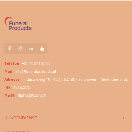
Telefon
+31 40 248 50 60
Mail
info@funeralproducts.nl
Adresse
Industrieweg 10 – 12 | 5627 BS | Eindhoven | The Netherlands
IHK
17182375
MwSt
NL815330534B01
KUNDENDIENST