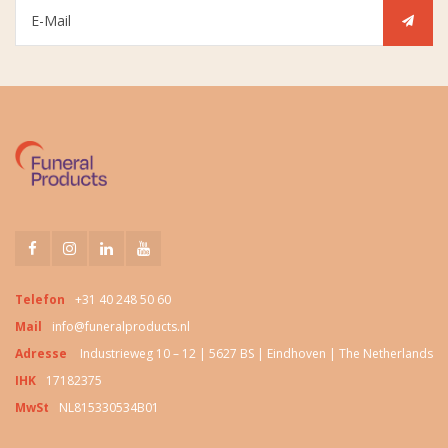
Telefon
+31 40 248 50 60
Mail
info@funeralproducts.nl
Adresse
Industrieweg 10 – 12 | 5627 BS | Eindhoven | The Netherlands
IHK
17182375
MwSt
NL815330534B01