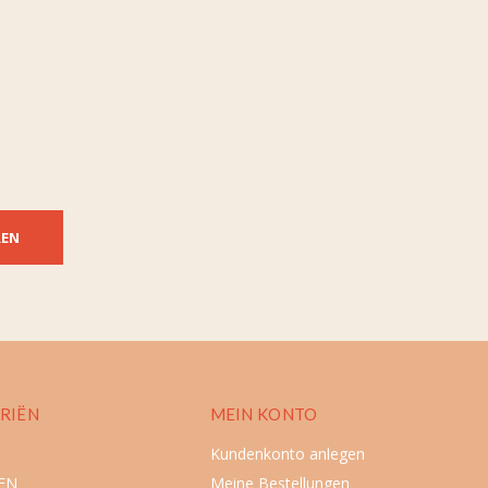
REN
RIËN
MEIN KONTO
Kundenkonto anlegen
EN
Meine Bestellungen