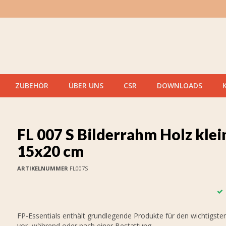
ZUBEHÖR
ÜBER UNS
CSR
DOWNLOADS
FL 007 S Bilderrahm Holz klein
15x20 cm
ARTIKELNUMMER
FL007S
FP-Essentials enthält grundlegende Produkte für den wichtigste
vor, während oder nach einer Bestattung.