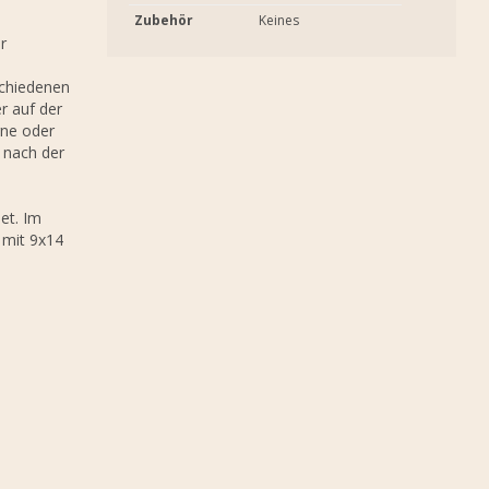
Zubehör
Keines
r
schiedenen
r auf der
rne oder
 nach der
et. Im
 mit 9x14