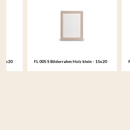
FL 005 S Bilderrahm Holz klein - 15x20
FL 006 S B
cm
cm