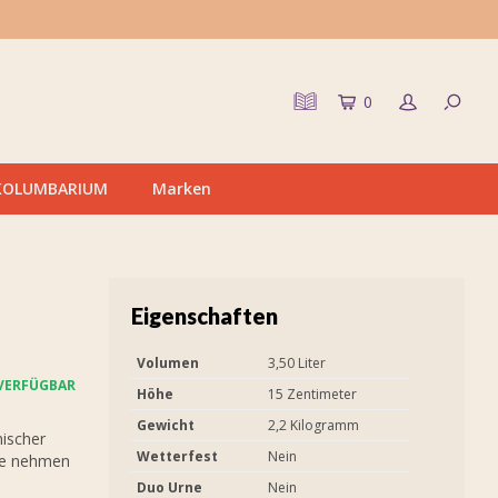
0
KOLUMBARIUM
Marken
Eigenschaften
Volumen
3,50 Liter
VERFÜGBAR
Höhe
15 Zentimeter
Gewicht
2,2 Kilogramm
nischer
Wetterfest
Nein
kte nehmen
Duo Urne
Nein