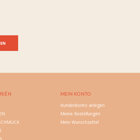
REN
RIËN
MEIN KONTO
Kundenkonto anlegen
EN
Meine Bestellungen
SCHMUCK
Mein Wunschzettel
R
S