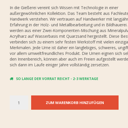
In die Gießerei vereint sich Wissen mit Technologie in einer
außergewöhnlichen Kollektion. Das Team besteht aus Fachleuten
Handwerk verstehen. Wir vertrauen auf Handwerker mit langjähr
Erfahrung in der Holz- und Metallbearbeitung und in Bildhauerei
werden aus einer Zwei-Komponenten-Mischung aus Mineralpulv
Acrylharz auf Wasserbasis mit Quarzsand hergestellt. Diese Bes
verbinden sich zu einem sehr festen Werkstoff mit vielen einziga
Merkmalen. Jede Urne ist daher ein langlebiges, schweres, ungif
vor allem umweltfreundliches Produkt. Die Urnen eignen sich seh
den Innenbereich, können aber auch im Freien aufgestellt werde
sich dann im Laufe einiger Jahre vollständig zersetzen.
SO LANGE DER VORRAT REICHT - 2-3 WERKTAGE
ZUM WARENKORB HINZUFÜGEN