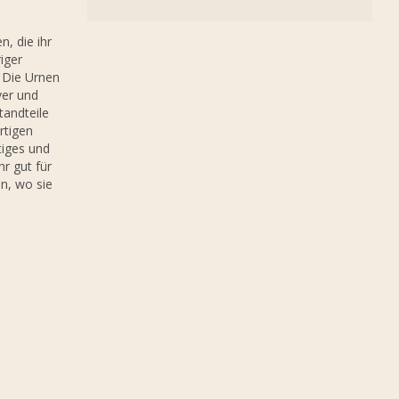
, die ihr
iger
. Die Urnen
er und
tandteile
rtigen
tiges und
r gut für
n, wo sie