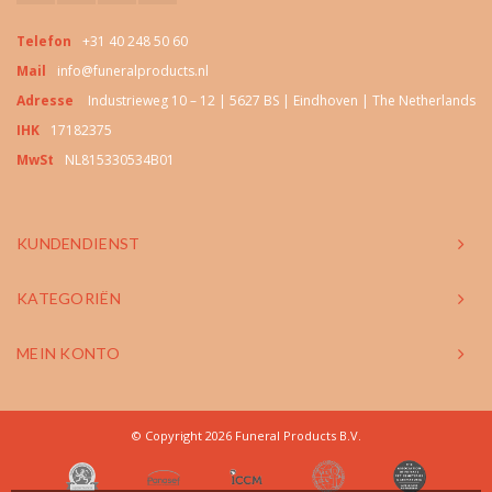
Telefon
+31 40 248 50 60
Mail
info@funeralproducts.nl
Adresse
Industrieweg 10 – 12 | 5627 BS | Eindhoven | The Netherlands
IHK
17182375
MwSt
NL815330534B01
KUNDENDIENST
KATEGORIËN
MEIN KONTO
© Copyright 2026 Funeral Products B.V.