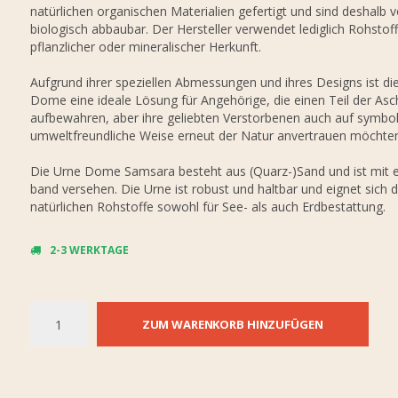
natürlichen organischen Materialien gefertigt und sind deshalb v
biologisch abbaubar. Der Hersteller verwendet lediglich Rohstof
pflanzlicher oder mineralischer Herkunft.
Aufgrund ihrer speziellen Abmessungen und ihres Designs ist di
Dome eine ideale Lösung für Angehörige, die einen Teil der Asc
aufbewahren, aber ihre geliebten Verstorbenen auch auf symbo
umweltfreundliche Weise erneut der Natur anvertrauen möchten
Die Urne Dome Samsara besteht aus (Quarz-)Sand und ist mit 
band versehen. Die Urne ist robust und haltbar und eignet sich d
natürlichen Rohstoffe sowohl für See- als auch Erdbestattung.
2-3 WERKTAGE
ZUM WARENKORB HINZUFÜGEN