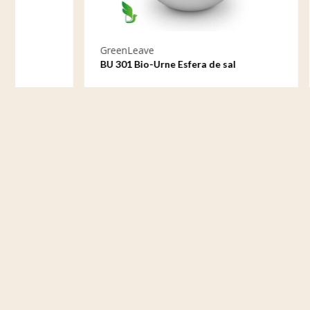
GreenLeave
GreenLeav
BU 301 Bio-Urne Esfera de sal
BU 302 Bi