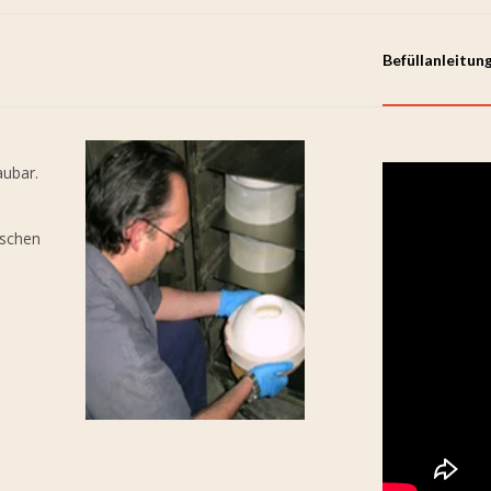
Befüllanleitun
aubar.
ischen