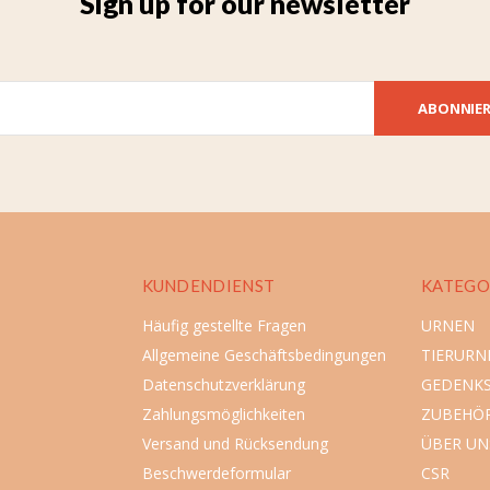
Sign up for our newsletter
ABONNIE
KUNDENDIENST
KATEGO
Häufig gestellte Fragen
URNEN
Allgemeine Geschäftsbedingungen
TIERURN
Datenschutzverklärung
GEDENK
Zahlungsmöglichkeiten
ZUBEHÖ
Versand und Rücksendung
ÜBER UN
Beschwerdeformular
CSR