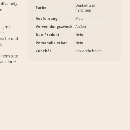
ollständig
Dunkel- und
Farbe
fe
hellbraun
Ausführung
Matt
e Urne
Verwendungszweck
Außen
he
Duo-Produkt
Nein
lische und
Personalisierbar
Nein
.
Zubehör
Bio-Aschebeutel
einem Jute
ank ihrer