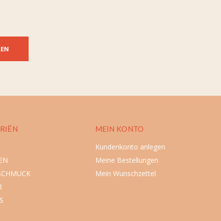
REN
RIËN
MEIN KONTO
Kundenkonto anlegen
EN
Meine Bestellungen
SCHMUCK
Mein Wunschzettel
R
S