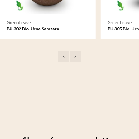
e
GreenLeave
o-Urne Samsara
BU 305 Bio-Urne Oceanus