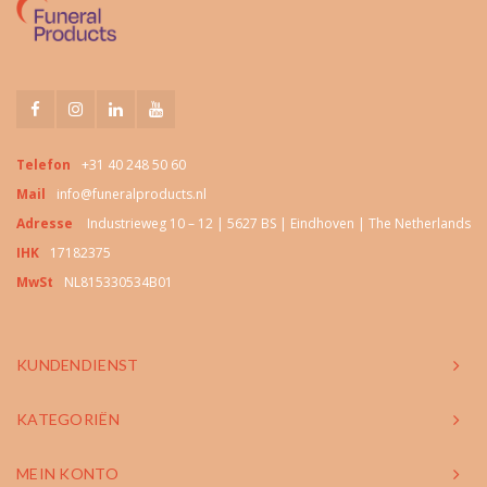
Telefon
+31 40 248 50 60
Mail
info@funeralproducts.nl
Adresse
Industrieweg 10 – 12 | 5627 BS | Eindhoven | The Netherlands
IHK
17182375
MwSt
NL815330534B01
KUNDENDIENST
KATEGORIËN
MEIN KONTO