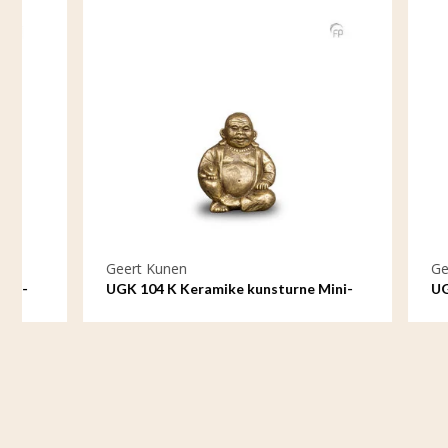
Geert Kunen
Geert Kun
UGK 104 K Keramike kunsturne Mini-
UGK 102 B
Urne