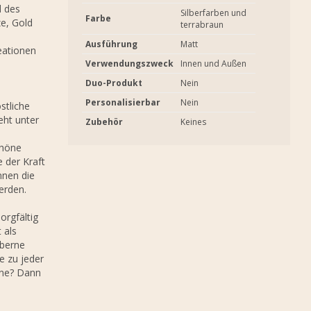
d des
Silberfarben und
Farbe
e, Gold
terrabraun
Ausführung
Matt
eationen
Verwendungszweck
Innen und Außen
Duo-Produkt
Nein
Personalisierbar
Nein
stliche
eht unter
Zubehör
Keines
chöne
 der Kraft
nnen die
erden.
orgfältig
 als
lberne
e zu jeder
Urne? Dann