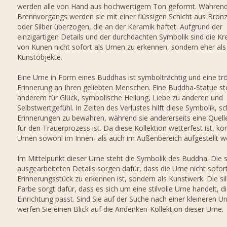
werden alle von Hand aus hochwertigem Ton geformt. Währen
Brennvorgangs werden sie mit einer flüssigen Schicht aus Bronz
oder Silber überzogen, die an der Keramik haftet. Aufgrund der
einzigartigen Details und der durchdachten Symbolik sind die Kr
von Kunen nicht sofort als Urnen zu erkennen, sondern eher als
Kunstobjekte.
Eine Urne in Form eines Buddhas ist symbolträchtig und eine trö
Erinnerung an Ihren geliebten Menschen. Eine Buddha-Statue st
anderem für Glück, symbolische Heilung, Liebe zu anderen und
Selbstwertgefühl. In Zeiten des Verlustes hilft diese Symbolik, s
Erinnerungen zu bewahren, während sie andererseits eine Quelle
für den Trauerprozess ist. Da diese Kollektion wetterfest ist, kö
Urnen sowohl im Innen- als auch im Außenbereich aufgestellt w
Im Mittelpunkt dieser Urne steht die Symbolik des Buddha. Die s
ausgearbeiteten Details sorgen dafür, dass die Urne nicht sofort
Erinnerungsstück zu erkennen ist, sondern als Kunstwerk. Die si
Farbe sorgt dafür, dass es sich um eine stilvolle Urne handelt, di
Einrichtung passt. Sind Sie auf der Suche nach einer kleineren 
werfen Sie einen Blick auf die Andenken-Kollektion dieser Urne.