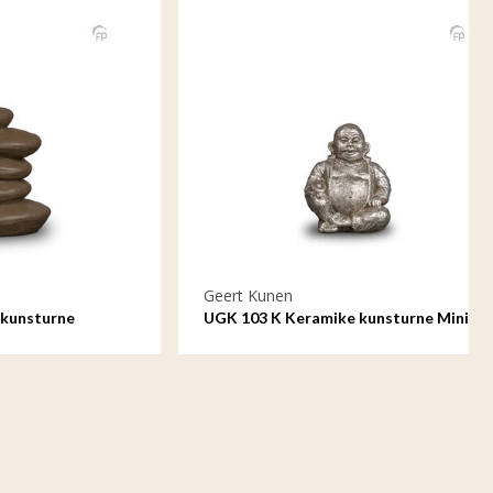
Geert Kunen
ne
UGK 103 K Keramike kunsturne Mini-
Urne