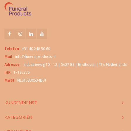
Telefon
+31 40 248 50 60
Mail
info@funeralproducts.nl
Adresse
Industrieweg 10 – 12 | 5627 BS | Eindhoven | The Netherlands
IHK
17182375
MwSt
NL815330534B01
KUNDENDIENST
KATEGORIËN