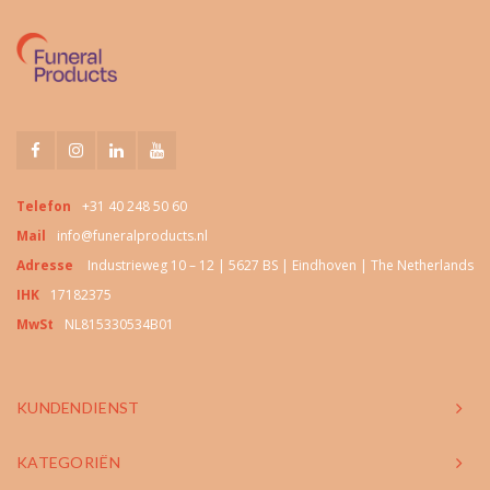
Telefon
+31 40 248 50 60
Mail
info@funeralproducts.nl
Adresse
Industrieweg 10 – 12 | 5627 BS | Eindhoven | The Netherlands
IHK
17182375
MwSt
NL815330534B01
KUNDENDIENST
KATEGORIËN