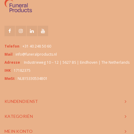
Telefon
+31 40 248 50 60
Mail
info@funeralproducts.nl
Adresse
Industrieweg 10 – 12 | 5627 BS | Eindhoven | The Netherlands
IHK
17182375
MwSt
NL815330534B01
KUNDENDIENST
KATEGORIËN
MEIN KONTO