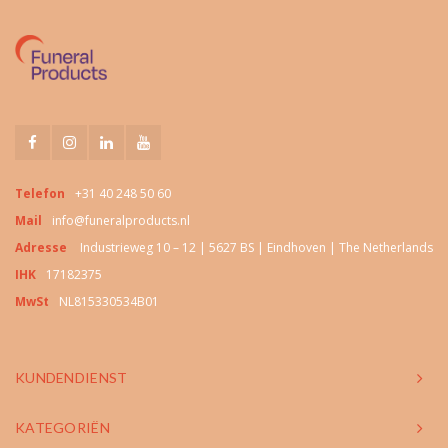
Telefon
+31 40 248 50 60
Mail
info@funeralproducts.nl
Adresse
Industrieweg 10 – 12 | 5627 BS | Eindhoven | The Netherlands
IHK
17182375
MwSt
NL815330534B01
KUNDENDIENST
KATEGORIËN