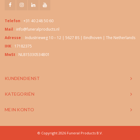
Telefon
+31 40 248 50 60
Mail
info@funeralproducts.nl
Adresse
Industrieweg 10 – 12 | 5627 BS | Eindhoven | The Netherlands
IHK
17182375
MwSt
NL815330534B01
KUNDENDIENST
KATEGORIËN
MEIN KONTO
© Copyright 2026 Funeral Products B.V.