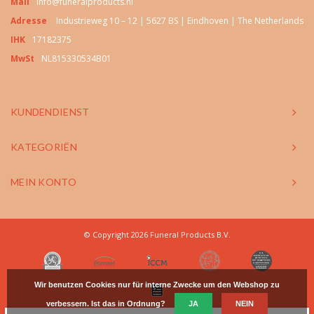
Mail
info@funeralproducts.nl
Adresse
Industrieweg 10 – 12 | 5627 BS | Eindhoven | The Netherlands
IHK
17182375
MwSt
NL815330534B01
KUNDENDIENST
KATEGORIËN
MEIN KONTO
© Copyright 2026 Funeral Products B.V.
Wir benutzen Cookies nur für interne Zwecke um den Webshop zu
verbessern. Ist das in Ordnung?
JA
NEIN