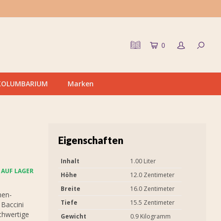
0
KOLUMBARIUM
Marken
Eigenschaften
Inhalt
1.00 Liter
AUF LAGER
Höhe
12.0 Zentimeter
Breite
16.0 Zentimeter
nen-
Tiefe
15.5 Zentimeter
Baccini
ochwertige
Gewicht
0.9 Kilogramm