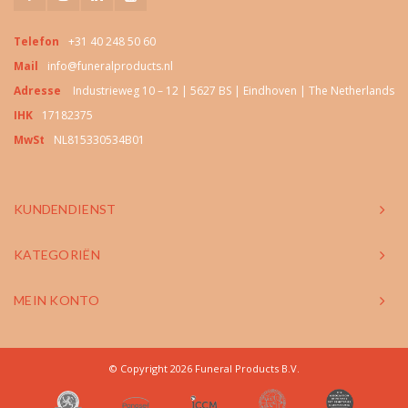
Telefon
+31 40 248 50 60
Mail
info@funeralproducts.nl
Adresse
Industrieweg 10 – 12 | 5627 BS | Eindhoven | The Netherlands
IHK
17182375
MwSt
NL815330534B01
KUNDENDIENST
KATEGORIËN
MEIN KONTO
© Copyright 2026 Funeral Products B.V.