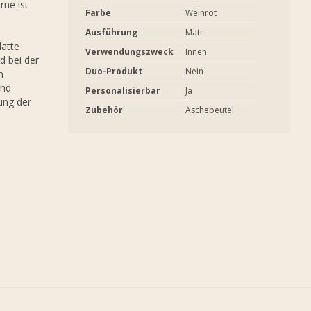
rne ist
Farbe
Weinrot
Ausführung
Matt
latte
Verwendungszweck
Innen
d bei der
Duo-Produkt
Nein
n
und
Personalisierbar
Ja
lung der
Zubehör
Aschebeutel