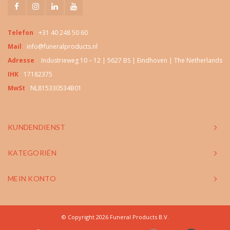
Telefon
+31 40 248 50 60
Mail
info@funeralproducts.nl
Adresse
Industrieweg 10 – 12 | 5627 BS | Eindhoven | The Netherlands
IHK
17182375
MwSt
NL815330534B01
KUNDENDIENST
KATEGORIËN
MEIN KONTO
© Copyright 2026 Funeral Products B.V.