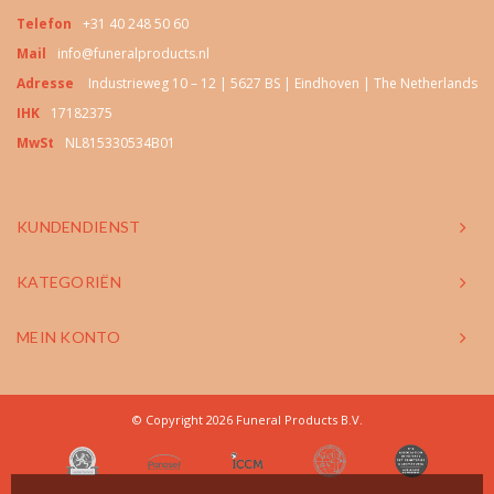
Telefon
+31 40 248 50 60
Mail
info@funeralproducts.nl
Adresse
Industrieweg 10 – 12 | 5627 BS | Eindhoven | The Netherlands
IHK
17182375
MwSt
NL815330534B01
KUNDENDIENST
KATEGORIËN
MEIN KONTO
© Copyright 2026 Funeral Products B.V.