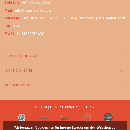
Telefon
+31 40 248 50 60
Mail
info@funeralproducts.nl
Adresse
Industrieweg 10 – 12 | 5627 BS | Eindhoven | The Netherlands
IHK
17182375
MwSt
NL815330534B01
KUNDENDIENST
KATEGORIËN
MEIN KONTO
© Copyright 2026 Funeral Products B.V.
Wir benutzen Cookies nur für interne Zwecke um den Webshop zu