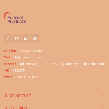
Telefon
+31 40 248 50 60
Mail
info@funeralproducts.nl
Adresse
Industrieweg 10 – 12 | 5627 BS | Eindhoven | The Netherlands
IHK
17182375
MwSt
NL815330534B01
KUNDENDIENST
KATEGORIËN