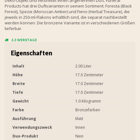
Deko-Objekt und verbreitet einen angenehmen Duft. Funeral
Products hat drei Duftvarianten in seinem Sortiment: Foresta (Black
Forest), Spezie (Moroccan Amber) und Fieno (Herbal Treasure), die
jeweils in 250-ml-Flakons erhältlich sind, die separat nachbestellt
werden können. Die bronzene Variante ist in verschiedenen Größen
lieferbar.
2-3 WERKTAGE
Eigenschaften
Inhalt
2.00 Liter
Höhe
17.0 Zentimeter
Breite
17.0 Zentimeter
Tiefe
17.0 Zentimeter
Gewicht
1.0 Kilogramm
Farbe
Bronzefarben
Ausführung
Matt
Verwendungszweck
Innen
Duo-Produkt
Nein