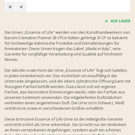
AUF LAGER
Die Urnen „Essence of Life“ werden von den Kunsthandwerkern von
Baccini Cremation Partner (B-CP) in Italien gefertigt. B-CP ist bekannt
für hochwertige italienische Produkte und Dienstleistungen für
Krematorien. Diese Urnen tragen das Label „Made in Italy“, eine
Garantie für sorgfältige Verarbeitung und Qualität auf höchstem
Niveau.
Die stilvolle ovale Form der Urne „Essence of Life“ fügt sich tadellos
in jeden Innenbereich ein. Das Aschefach ist unauffällig in die
Unterseite eingelassen, und die obere zylindrische Öffnung kann mit
flüssigem Parfüm befüllt werden. Dazu lässt sich ein eigenes
Parfüm, das besondere Erinnerungen weckt, oder ein Parfüm aus
unserem Sortiment verwenden. Die mitgelieferten Duftstäbchen
verbreiten einen angenehmen Duft. Die Urne ist in Schwarz, Weiß
und Bronze sowie in verschiedenen Größen erhältlich.
Diese bronzene Essence of Life-Urne ist die mittelgroße Variante
und nicht sofort als Urne erkennbar. Sie ist nicht nur ein Andenken
an Ihren verstorbenen Angehörigen, sondern auch ein schönes