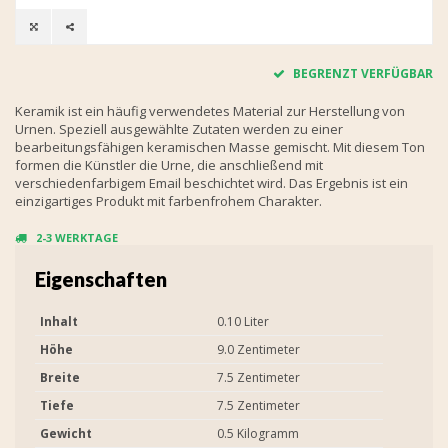
BEGRENZT VERFÜGBAR
Keramik ist ein häufig verwendetes Material zur Herstellung von
Urnen. Speziell ausgewählte Zutaten werden zu einer
bearbeitungsfähigen keramischen Masse gemischt. Mit diesem Ton
formen die Künstler die Urne, die anschließend mit
verschiedenfarbigem Email beschichtet wird. Das Ergebnis ist ein
einzigartiges Produkt mit farbenfrohem Charakter.
2-3 WERKTAGE
Eigenschaften
Inhalt
0.10 Liter
Höhe
9.0 Zentimeter
Breite
7.5 Zentimeter
Tiefe
7.5 Zentimeter
Gewicht
0.5 Kilogramm