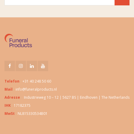
Telefon
+31 40 248 50 60
Mail
info@funeralproducts.nl
Adresse
Industrieweg 10 – 12 | 5627 BS | Eindhoven | The Netherlands
IHK
17182375
MwSt
NL815330534B01