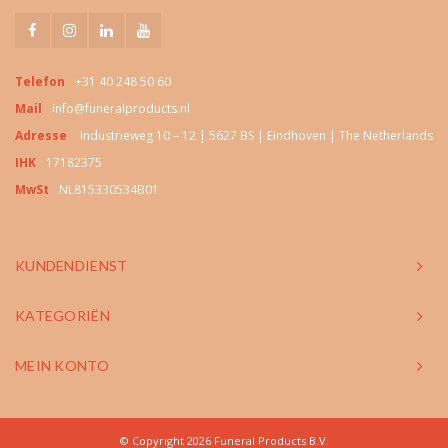
Telefon
+31 40 248 50 60
Mail
info@funeralproducts.nl
Adresse
Industrieweg 10 – 12 | 5627 BS | Eindhoven | The Netherlands
IHK
17182375
MwSt
NL815330534B01
KUNDENDIENST
KATEGORIËN
MEIN KONTO
© Copyright 2026 Funeral Products B.V.