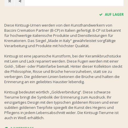
AUF LAGER
Diese Kintsugi-Urnen werden von den Kunsthandwerkern von
Baccini Cremation Partner (B-CP) in Italien gefertigt. B-CP ist bekannt
für hochwertige italienische Produkte und Dienstleistungen für
Krematorien. Das Siegel „Made in Italy“ gewährleistet sorgfältige
Verarbeitung und Produkte mit höchster Qualität.
Kintsugi ist eine japanische Kunstform, bei der Keramikbruchstücke
mit Leim und Lack repariert werden. Diese Fugen werden mit einer
Gold-, Silber- oder Platinfarbe bemalt. Hinter dieser Kollektion steckt
die Philosophie, Risse und Brüche hervorzuheben, statt sie zu
verbergen. Die goldenen Linien betonen die Brüche und halten die
Erinnerung an ein geliebtes Haustier lebendig.
Kintsugi bedeutet wörtlich „Goldverbindung“. Diese schwarze
Tierurne bringt die Symbolik der Erinnerung zum Ausdruck. Ihr
einzigartiges Design mit den typischen goldenen Rissen und einer
subtilen goldenen Tierpfote spiegelt die Kunst des Hegens und
Pflegens in jedem Lebensabschnitt wider. Die Kintsugi-Tierurne ist
auch in Weiß erhältlich.