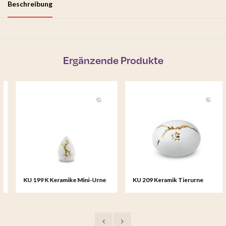
Beschreibung
Ergänzende Produkte
KU 199 K Keramike Mini-Urne
KU 209 Keramik Tierurne
Kintsugi
Kintsugi